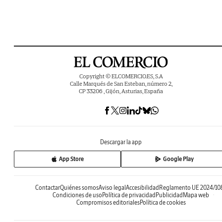
Copyright © ELCOMERCIO.ES, S.A
Calle Marqués de San Esteban, número 2,
CP 33206 , Gijón, Asturias, España
Descargar la app
App Store
Google Play
Contactar
Quiénes somos
Aviso legal
Accesibilidad
Reglamento UE 2024/10
Condiciones de uso
Política de privacidad
Publicidad
Mapa web
Compromisos editoriales
Política de cookies