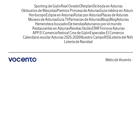
Sporting de Gijón
Real Oviedo
Oferplan
De boda en Asturias
Obituarios de Mascotas
Premios Princesa de Asturias
Guía médica en Asturi
Horóscopo
Eclipse en Asturias
Rutas por Asturias
Playas de Asturias
Museos de Asturias
Guía TV
Farmacias de Asturias
Blogs
BlogAsturias
Hemeroteca buscador
De tiendas
Asturianos por el mundo
Restaurantes en Asturias
Recetas fáciles
STARTinnova Asturias
APP El Comercio
Festival Cine de Gijón
Especiales El Comercio
Calendario escolar Asturias 2025-2026
Nuestro Campo
RSS
Lotería del Niñ
Lotería de Navidad
Webs de Vocento