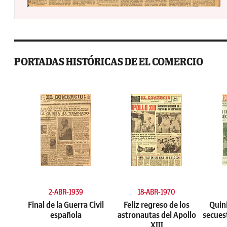
PORTADAS HISTÓRICAS DE EL COMERCIO
2-ABR-1939
18-ABR-1970
Final de la Guerra Civil
Feliz regreso de los
Quini
española
astronautas del Apollo
secues
XIII